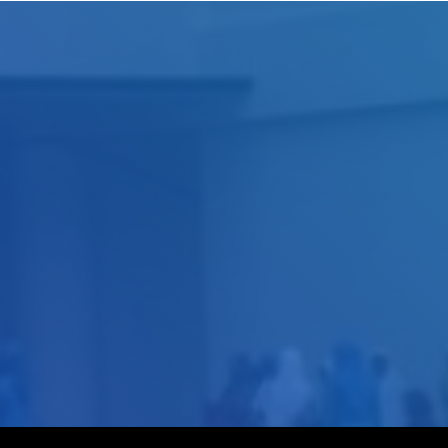
Judul
Pengarang
Subyek
ISBN/ISSN
Tipe Koleksi
Lokasi
GMD