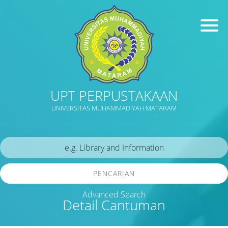
UPT PERPUSTAKAAN
UNIVERSITAS MUHAMMADIYAH MATARAM
PENCARIAN
Advanced Search
Detail Cantuman