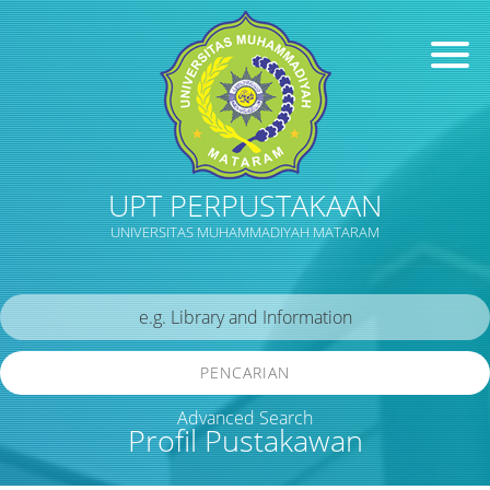
UPT PERPUSTAKAAN
UNIVERSITAS MUHAMMADIYAH MATARAM
PENCARIAN
Advanced Search
Profil Pustakawan